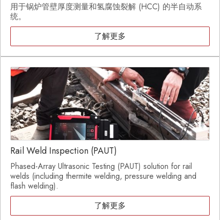
用于锅炉管壁厚度测量和氢腐蚀裂解 (HCC) 的半自动系
统。
了解更多
Rail Weld Inspection (PAUT)
Phased-Array Ultrasonic Testing (PAUT) solution for rail
welds (including thermite welding, pressure welding and
flash welding).
了解更多