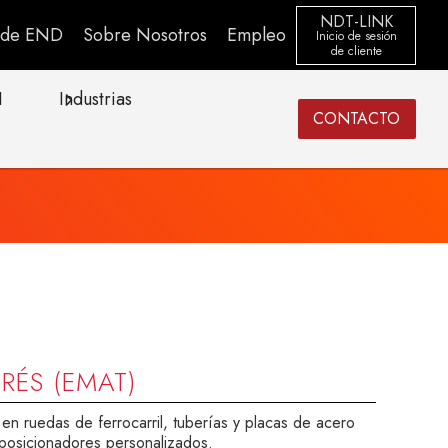
NDT-LINK
s de END
Sobre Nosotros
Empleo
Inicio de sesión
de cliente
I
Industrias
CONTACTO
RÉS (EMAT)
 en ruedas de ferrocarril, tuberías y placas de acero
posicionadores personalizados.