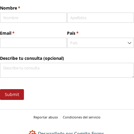
Nombre
(necesario)
*
Email
(necesario)
*
País
(necesario)
*
Describe tu consulta (opcional)
Submit
Reportar abuso
Condiciones del servicio
Desarrollado por Cognito Forms.